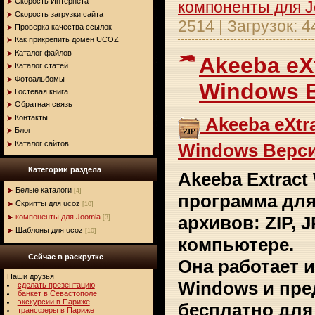
Скорость Интернета
компоненты для 
Скорость загрузки сайта
2514
|
Загрузок:
4
Проверка качества ссылок
Как прикрепить домен UCOZ
Каталог файлов
Akeeba eX
Каталог статей
Фотоальбомы
Windows В
Гостевая книга
Обратная связь
Контакты
Akeeba eXtr
Блог
Каталог сайтов
Windows Верси
Категории раздела
Akeeba Extract 
Белые каталоги
[4]
программа для
Скрипты для ucoz
[10]
компоненты для Joomla
архивов: ZIP, 
[3]
Шаблоны для ucoz
[10]
компьютере.
Сейчас в раскрутке
Она работает 
Наши друзья
Windows и пре
сделать презентацию
банкет в Севастополе
экскурсии в Париже
бесплатно для 
трансферы в Париже