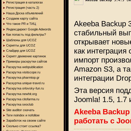
Akeeba BackUp 3.4.3 (R
Регистрация в каталогах
Регистрация (часть 2)
Наша Доска объявлений
Создаем карту сайта
Akeeba Backup 3
Что такое PR и ТИЦ
Яндексдирект Google Adwords
стабильный вып
Как попасть под фильтры?
открывает новы
Шаблоны для UCOZ
Скрипты для UCOZ
как интеграция 
Слайдер для UCOZ
Скрипт движение картинок
импорт произво
Примеры раскрутки сайтов
Amazon S3, а т
Раскрутка webpublication
Раскрутка visitscope.ru
интеграции Dro
Раскрутка pharmtop.gr
Раскуртка unique-travel.ru
Эта версия под
Раскрутка orlovsky-fun.ru
Раскрутка newhit.org
Joomla! 1.5, 1.7 
Раскрутка citofarmа.ru
Раскрутка seoclub
Akееba Backup 
Site auditor скачать
Теги noindex и nofollow
работать с Joo
Заработок на своем сайте
Сколько стоит ссылка?