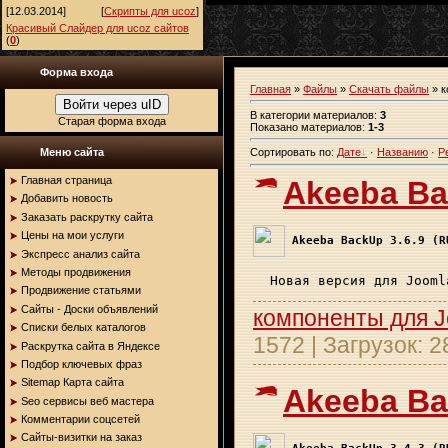
[12.03.2014]
[
Скрипты для ucoz
]
Красивый Слайдер для ucoz сайтов
(
0
)
Форма входа
Главная
»
Файлы
»
Скачать файлы
» к
Войти через uID
В категории материалов
:
3
Старая форма входа
Показано материалов
:
1-3
Меню сайта
Сортировать по
:
Дате
·
Названию
·
Р
Главная страница
Akeeba Ba
Добавить новость
Заказать раскрутку сайта
Цены на мои услуги
Akeeba BackUp 3.6.9 (R
Экспресс анализ сайта
Методы продвижения
Новая версия для Jooml
Продвижение статьями
Сайты - Доски объявлений
компоненты для 
Списки белых каталогов
1572
|
Загрузок:
2
Раскрутка сайта в Яндексе
Подбор ключевых фраз
Sitemap Карта сайта
Akeeba Ba
Seo сервисы веб мастера
Комментарии соцсетей
Сайты-визитки на заказ