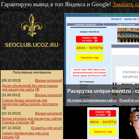
Гарантирую вывод в топ Яндекса и Google!
Заказать 
Каталог файлов
Популярные материалы
[09.10.2013]
[
Белые каталоги
]
Доски объявлений без регистрации
для раскрутки сайта
(
3
)
Раскрутка unique-travel.ru -
www.orlovsky-fun.ru - сайт к
[11.09.2012]
[
Белые каталоги
]
История продвижения сайта
Поддержка и продвижение с августа 2012 го
-
Перейти на
Список белых каталогов для
раскрутки сайта скачать бесплатно
(
4
)
[22.10.2012]
[
Белые каталоги
]
Белые каталоги для раскрутки сайтов
Скачать списком
(
2
)
[07.12.2012]
[
Скрипты для ucoz
]
Скрипт переводчика для ucoz
скачать
(
1
)