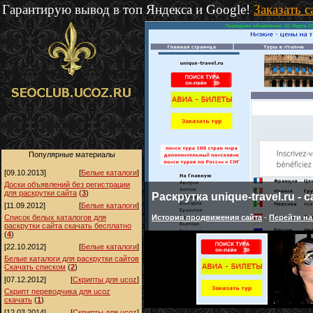
Гарантирую вывод в топ Яндекса и Google!
Заказать 
Популярные материалы
[09.10.2013]
[
Белые каталоги
]
Доски объявлений без регистрации
для раскрутки сайта
(
3
)
Раскрутка unique-travel.ru -
[11.09.2012]
[
Белые каталоги
]
История продвижения сайта
-
Перейти на
Список белых каталогов для
раскрутки сайта скачать бесплатно
(
4
)
[22.10.2012]
[
Белые каталоги
]
Белые каталоги для раскрутки сайтов
Скачать списком
(
2
)
[07.12.2012]
[
Скрипты для ucoz
]
Скрипт переводчика для ucoz
скачать
(
1
)
[12.03.2014]
[
Скрипты для ucoz
]