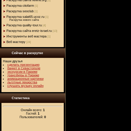
[1]
Раскрутка citofarm
[1]
Раскрутка seoclub
[1]
Раскрутка salat65.ucoz.ru
[1]
Раскрутка нового сайта
Раскрутка quality-tour.ru
[4]
Раскрутка сайта eretz-israel.ru
[13]
Инструменты веб мастера
[1]
Веб мастеру
[24]
Сейчас в раскрутке
Наши друзья
сделать презентацию
банкет в Севастополе
экскурсии в Париже
трансферы в Париже
анимационные картинки
льготные лекарства
слушать музыку онлайн
Статистика
Онлайн всего:
1
Гостей:
1
Пользователей:
0