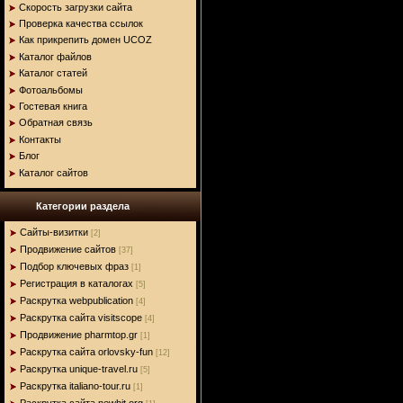
Скорость загрузки сайта
Проверка качества ссылок
Как прикрепить домен UCOZ
Каталог файлов
Каталог статей
Фотоальбомы
Гостевая книга
Обратная связь
Контакты
Блог
Каталог сайтов
Категории раздела
Сайты-визитки
[2]
Продвижение сайтов
[37]
Подбор ключевых фраз
[1]
Регистрация в каталогах
[5]
Раскрутка webpublication
[4]
Раскрутка сайта visitscope
[4]
Продвижение pharmtop.gr
[1]
Раскрутка сайта orlovsky-fun
[12]
Раскрутка unique-travel.ru
[5]
Раскрутка italiano-tour.ru
[1]
Раскрутка сайта newhit.org