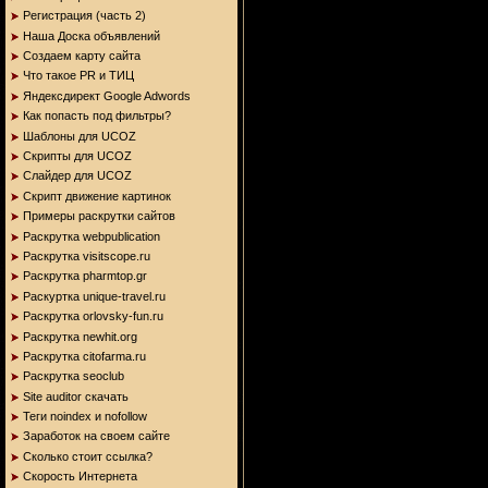
Регистрация (часть 2)
Наша Доска объявлений
Создаем карту сайта
Что такое PR и ТИЦ
Яндексдирект Google Adwords
Как попасть под фильтры?
Шаблоны для UCOZ
Скрипты для UCOZ
Слайдер для UCOZ
Скрипт движение картинок
Примеры раскрутки сайтов
Раскрутка webpublication
Раскрутка visitscope.ru
Раскрутка pharmtop.gr
Раскуртка unique-travel.ru
Раскрутка orlovsky-fun.ru
Раскрутка newhit.org
Раскрутка citofarmа.ru
Раскрутка seoclub
Site auditor скачать
Теги noindex и nofollow
Заработок на своем сайте
Сколько стоит ссылка?
Скорость Интернета