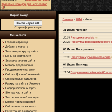
Красивый Слайдер для ucoz сайтов
(
0
)
Форма входа
Главная
»
2014
»
Июль
Войти через uID
Старая форма входа
31 Июля, Четверг
Меню сайта
20:34
Раскуртка seoclub
(0)
20:22
Раскрутка фармацевтического с
Главная страница
Добавить новость
06 Июля, Воскресенье
Заказать раскрутку сайта
Цены на мои услуги
16:32
Раскрутка музыкального сайта
Экспресс анализ сайта
04 Июля, Пятница
Методы продвижения
Продвижение статьями
11:34
Продвижение сайта salat65.ucoz
Сайты - Доски объявлений
Списки белых каталогов
Раскрутка сайта в Яндексе
Подбор ключевых фраз
Sitemap Карта сайта
Seo сервисы веб мастера
Комментарии соцсетей
Сайты-визитки на заказ
Регистрация в каталогах