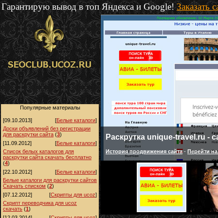
Гарантирую вывод в топ Яндекса и Google!
Заказать 
Популярные материалы
[09.10.2013]
[
Белые каталоги
]
Доски объявлений без регистрации
для раскрутки сайта
(
3
)
www.orlovsky-fun.ru - сайт к
[11.09.2012]
[
Белые каталоги
]
Поддержка и продвижение с августа 2012 го
Список белых каталогов для
раскрутки сайта скачать бесплатно
(
4
)
[22.10.2012]
[
Белые каталоги
]
Белые каталоги для раскрутки сайтов
Скачать списком
(
2
)
[07.12.2012]
[
Скрипты для ucoz
]
Скрипт переводчика для ucoz
скачать
(
1
)
[12.03.2014]
[
Скрипты для ucoz
]