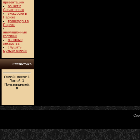
презентацию
банкет в
Севастополе
экскурсии в
Париже
трансферы в
Париже
анимационные
картинки
льготные
лекарства
слушать
музыку онлайн
Статистика
Онлайн всего:
1
Гостей:
1
Пользователей:
0
Cop