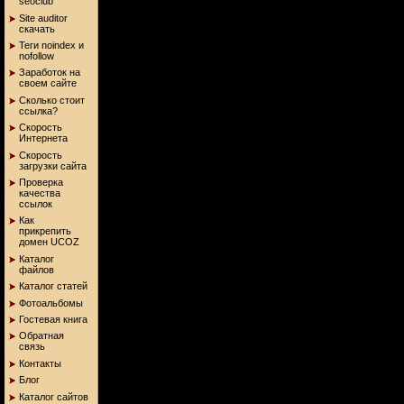
seoclub
Site auditor
скачать
Теги noindex и
nofollow
Заработок на
своем сайте
Сколько стоит
ссылка?
Скорость
Интернета
Скорость
загрузки сайта
Проверка
качества
ссылок
Как
прикрепить
домен UCOZ
Каталог
файлов
Каталог статей
Фотоальбомы
Гостевая книга
Обратная
связь
Контакты
Блог
Каталог сайтов