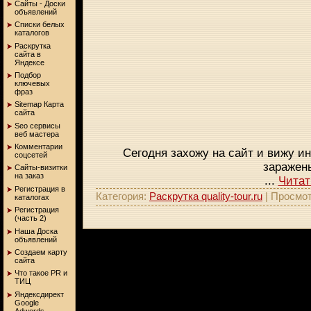
Сайты - Доски
объявлений
Списки белых
каталогов
Раскрутка
сайта в
Яндексе
Подбор
ключевых
фраз
Sitemap Карта
сайта
Seo сервисы
веб мастера
Комментарии
Сегодня захожу на сайт и вижу и
соцсетей
заражен
Сайты-визитки
на заказ
...
Читат
Регистрация в
Категория:
Раскрутка quality-tour.ru
| Просмот
каталогах
Регистрация
(часть 2)
Наша Доска
объявлений
Создаем карту
сайта
Что такое PR и
ТИЦ
Яндексдирект
Google
Adwords