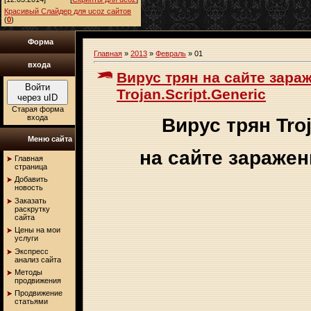
Красивый Слайдер для ucoz сайтов
(
0
)
Форма
Главная
»
2013
»
Февраль
»
01
входа
Вирус трян на сайте зара
Войти
Trojan.Script.Generic
через uID
Старая форма
входа
Вирус трян Troj
Меню сайта
на сайте заражен
Главная
страница
Добавить
новость
Заказать
раскрутку
сайта
Цены на мои
услуги
Экспресс
анализ сайта
Методы
продвижения
Продвижение
статьями