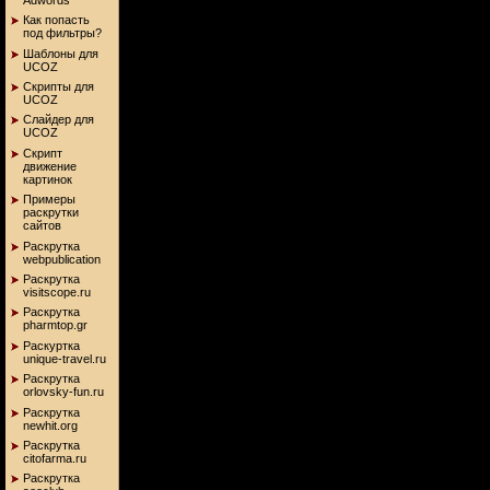
Как попасть
под фильтры?
Шаблоны для
UCOZ
Скрипты для
UCOZ
Слайдер для
UCOZ
Скрипт
движение
картинок
Примеры
раскрутки
сайтов
Раскрутка
webpublication
Раскрутка
visitscope.ru
Раскрутка
pharmtop.gr
Раскуртка
unique-travel.ru
Раскрутка
orlovsky-fun.ru
Раскрутка
newhit.org
Раскрутка
citofarmа.ru
Раскрутка